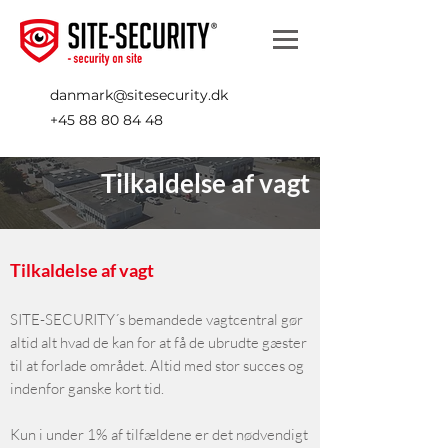
danmark@sitesecurity.dk
+45 88 80 84 48
Tilkaldelse af vagt
Tilkaldelse af vagt
SITE-SECURITY´s bemandede vagtcentral gør
altid alt hvad de kan for at få de ubrudte gæster
til at forlade området. Altid med
stor succes og
indenfor ganske kort tid.
Kun i under 1% af tilfældene er det nødvendigt