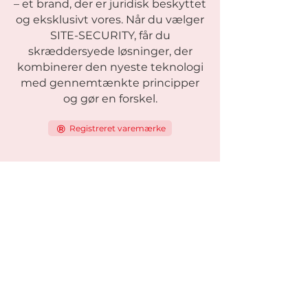
– et brand, der er juridisk beskyttet
og eksklusivt vores. Når du vælger
SITE-SECURITY, får du
skræddersyede løsninger, der
kombinerer den nyeste teknologi
med gennemtænkte principper
og gør en forskel.
Registreret varemærke
Modeller
Viking-serien
Viking One
Viking Standard
Viking Light
Viking Solar
Viking Heatseeker