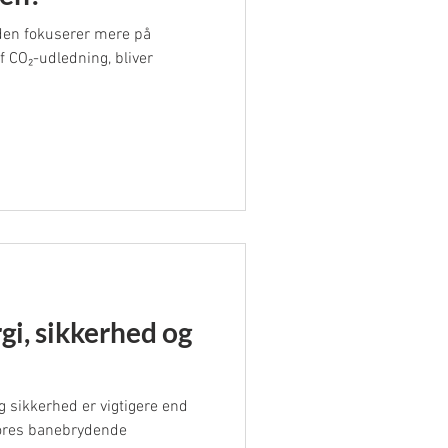
rden fokuserer mere på
 CO₂-udledning, bliver
i, sikkerhed og
g sikkerhed er vigtigere end
vores banebrydende