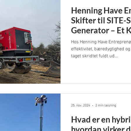
Henning Have E
Skifter til SIT
Generator – Et 
Økonomi og Sik
Hos Henning Have Entreprenør
effektivitet, bæredygtighed og
taget skridtet fuldt ud...
25. nov. 2024
2 min læsning
Hvad er en hybri
hvordan virker 