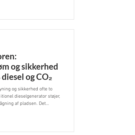
oren:
røm og sikkerhed
% diesel og CO₂
ning og sikkerhed ofte to
itionel dieselgenerator støjer,
vågning af pladsen. Det
fter, stort CO₂‑aftryk og risiko
E‑SECURITY Hybrid Generator
: den digitaliserer generatoren,
ruget med op til 80‑85 %, og