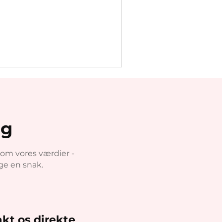
ig
 om vores værdier -
age en snak.
kt os direkte