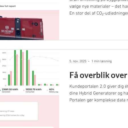
vælge nye materialer – det ha
En stor del af CO₂-udledning
strømforsyning, hvor tradition
unødvendigt meget og forbrug
uge 2 af vores hybrid-fokus s
SECURITY Hybrid Generator ka
grønnere, særligt når den ko
der producerer ren energi dir
5. nov. 2025
1 min læsning
Få overblik over
Kundeportalen 2.0 giver dig ét 
dine Hybrid Generatorer og han
Portalen gør komplekse data n
kan træffe beslutninger og sik
optimalt – både for drift og mi