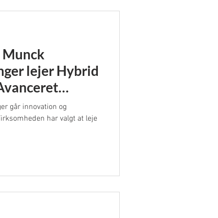
ning og en stor batteripakke
g: Munck
ger lejer Hybrid
Avanceret
r går innovation og
irksomheden har valgt at leje