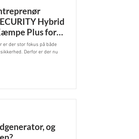
ntreprenør
E-SECURITY Hybrid
Kæmpe Plus for
kerhed
 er der stor fokus på både
 sikkerhed. Derfor er der nu
dgenerator, og
den?