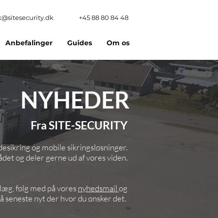
@sitesecurity.dk
+45 88 80 84 48
Anbefalinger
Guides
Om os
NYHEDER
Fra SITE-SECURITY
sikring og mobile sikringsløsninger.
det og deler gerne ud af vores viden.
læg, følg med på vores
nyhedsmail
og
 få seneste nyt der hvor du ønsker det.