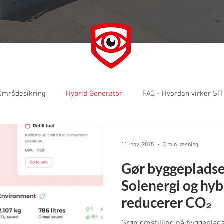
Områdesikring
Hybrid Generator
FAQ - Hvordan virker SI
e
Software & Produktupdates
Software updates
Nyh
11. nov. 2025
3 min læsning
Gør byggepladse
Solenergi og hyb
reducerer CO₂
Grøn omstilling på byggeplad