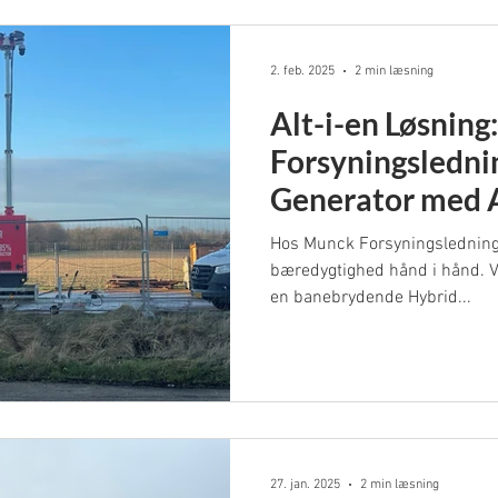
integrerer aktiv sikring, belys
2. feb. 2025
2 min læsning
Alt-i-en Løsnin
Forsyningslednin
Generator med 
Sikkerhed
Hos Munck Forsyningsledninge
bæredygtighed hånd i hånd. V
en banebrydende Hybrid...
27. jan. 2025
2 min læsning