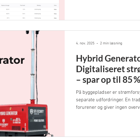
4. nov. 2025
2 min læsning
Hybrid Generat
Digitaliseret st
– spar op til 85 
På byggepladser er strømforsy
separate udfordringer. En trad
forurener og giver ingen over
resulterer i høje brændstofudgi
for tyveri eller hærværk. SIT
samler alle behov i én løsning
reducerer diesel- og CO₂‑forb