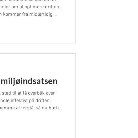
ndler om at optimere driften.
en kommer fra midlertidig
elle generatorer ofte kører
er store mængder diesel. I
ætter vi fokus på, hvordan SITE
n gøre driften markant
mbineres med solcellemodulet,
 miljøindsatsen
sted til at få overblik over
dle effektivt på driften.
emme at forstå, så du hurtigt
re, at dine enheder kører
ljø.