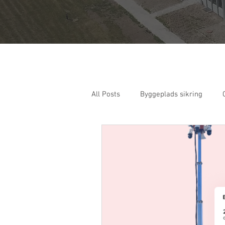
All Posts
Byggeplads sikring
Overvågnings optagelser
Cas