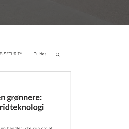
TE-SECURITY
Guides
eder
Job
n grønnere:
ridteknologi
sen handler ikke kun om at