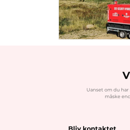
V
Uanset om du har s
måske endda
Bliv kontaktet