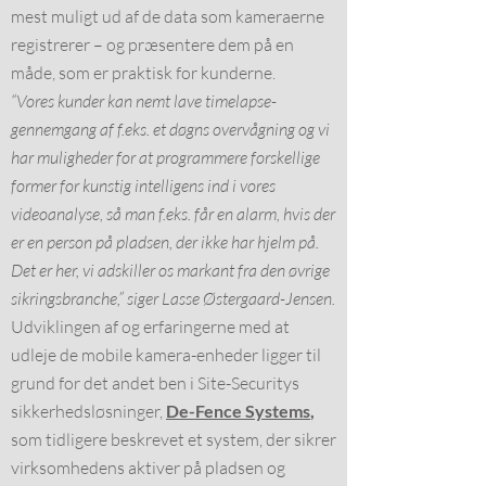
mest muligt ud af de data som kameraerne
registrerer – og præsentere dem på en
måde, som er praktisk for kunderne.
“Vores kunder kan nemt lave timelapse-
gennemgang af f.eks. et døgns overvågning og vi
har muligheder for at programmere forskellige
former for kunstig intelligens ind i vores
videoanalyse, så man f.eks. får en alarm, hvis der
er en person på pladsen, der ikke har hjelm på.
Det er her, vi adskiller os markant fra den øvrige
sikringsbranche,” siger Lasse Østergaard-Jensen.
Udviklingen af og erfaringerne med at
udleje de mobile kamera-enheder ligger til
grund for det andet ben i Site-Securitys
sikkerhedsløsninger,
De-Fence Systems
,
som tidligere beskrevet et system, der sikrer
virksomhedens aktiver på pladsen og