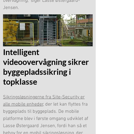
overvågning,”
siger Lasse Østergaard-
Jensen.
Intelligent
videoovervågning sikrer
byggepladssikring i
topklasse
Sikringsløsningerne fra Site-Security er
alle mobile enheder,
der let kan flyttes fra
byggeplads til byggeplads. De mobile
platforme blev i første omgang udviklet af
Lasse Østergaard Jensen, fordi han så et
behov for en mobil sikringsløsning, der