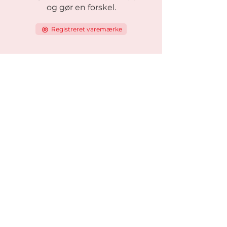
og gør en forskel.
Registreret varemærke
Modeller
Viking-serien
Viking One
Viking Standard
Viking Light
Viking Solar
Viking Heatseeker
Grønt fokus
Hybrid Generator
Solar Power Station
Satellit Solar Base Station
360 Security Base Station