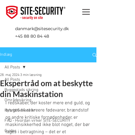
danmark@sitesecurity.dk
+45 88 80 84 48
Indlæg
All Posts
28. maj 2024
3 min læsning
All Posts
Ekspertråd om at beskytte
Byggeplads sikring
din Maskinstation
Områdesikring
I redskaber, der koster mere end guld, og 
bruges til at kreere fødevarer, brændstof 
Hybrid Generator
og andre kritiske fornødenheder, er 
FAQ - Hvordan virker SITE-SECURITY
maskinsikkerhed ikke blot noget, der bør 
Guides
tages i betragtning – det er et 