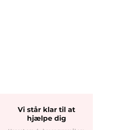
Få overblik over
Hybrid Generato
miljøindsatsen
Digitaliseret str
sikkerhed – spar 
diesel og CO₂
Vi står klar til at
hjælpe dig