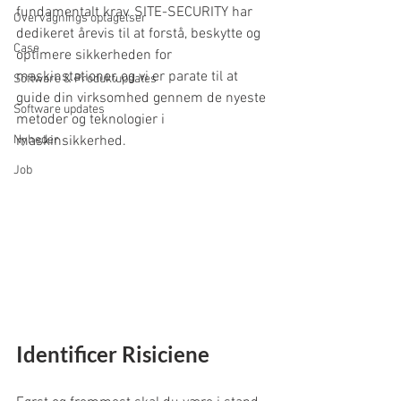
fundamentalt krav. SITE-SECURITY har 
Overvågnings optagelser
dedikeret årevis til at forstå, beskytte og 
Case
optimere sikkerheden for 
maskinstationer, og vi er parate til at 
Software & Produktupdates
guide din virksomhed gennem de nyeste 
Software updates
metoder og teknologier i 
Nyheder
maskinsikkerhed.
Job
Identificer Risiciene