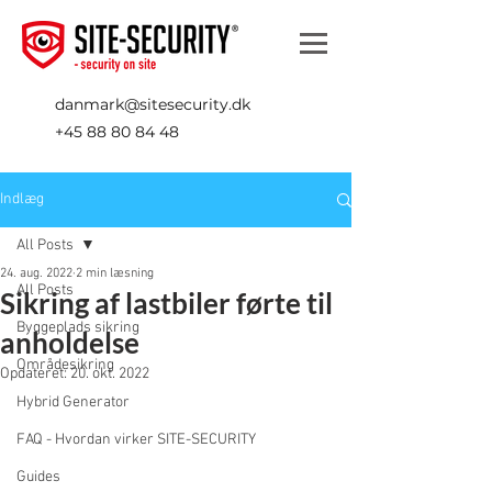
danmark@sitesecurity.dk
+45 88 80 84 48
Indlæg
All Posts
24. aug. 2022
2 min læsning
All Posts
Sikring af lastbiler førte til
Byggeplads sikring
anholdelse
Områdesikring
Opdateret:
20. okt. 2022
Hybrid Generator
FAQ - Hvordan virker SITE-SECURITY
Guides