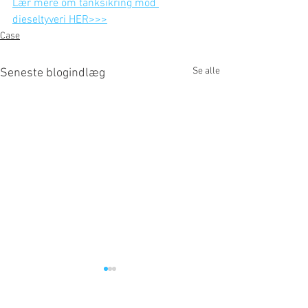
Lær mere om tanksikring mod 
dieseltyveri HER>>>
Case
Se alle
Seneste blogindlæg